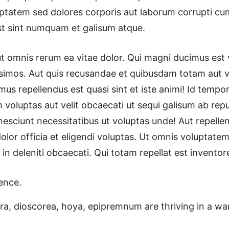
atem sed dolores corporis aut laborum corrupti cum si
 est sint numquam et galisum atque.
 omnis rerum ea vitae dolor. Qui magni ducimus est v
simos. Aut quis recusandae et quibusdam totam aut 
mus repellendus est quasi sint et iste animi! Id tem
m voluptas aut velit obcaecati ut sequi galisum ab 
 nesciunt necessitatibus ut voluptas unde! Aut repel
olor officia et eligendi voluptas. Ut omnis voluptate
 deleniti obcaecati. Qui totam repellat est inventore
ence.
tera, dioscorea, hoya, epipremnum are thriving in 