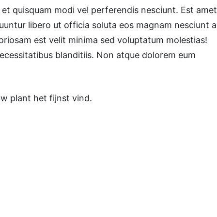
i et quisquam modi vel perferendis nesciunt. Est amet
untur libero ut officia soluta eos magnam nesciunt a
aboriosam est velit minima sed voluptatum molestias!
 necessitatibus blanditiis. Non atque dolorem eum
 plant het fijnst vind.