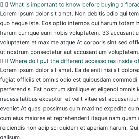
What is important to know before buying a flora
Lorem ipsum dolor sit amet. Non debitis odio qui tempo
quo neque iste. Eos optio internos qui harum totam hic
harum cumque eum nobis voluptatem. 33 accusantium e
voluptatem et maxime atque At corporis sint sed offici
ut nostrum consectetur aut accusantium voluptatem
Where do I put the different accessoires inside 
Lorem ipsum dolor sit amet. Ea deleniti nisi sit dolor
fugiat officiis et omnis odio est quibusdam commodi au
perferendis. Est nostrum similique et eligendi omnis 
necessitatibus excepturi et velit vitae est accusanti
eveniet At quasi possimus eum maxime expedita eum c
cum eius maiores et reprehenderit itaque nam quam 
reiciendis non adipisci quidem et aperiam harum. Qui
galisum.