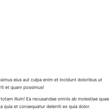
simus eius aut culpa enim et incidunt doloribus ut
rit et quam possimus!
t totam illum! Ea recusandae omnis ab molestiae quae
ia quia et consequatur deleniti ex quia dolor.