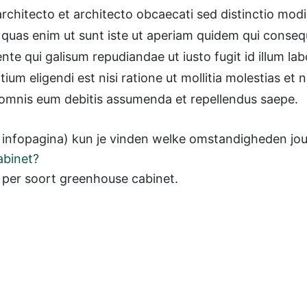
rchitecto et architecto obcaecati sed distinctio mod
uas enim ut sunt iste ut aperiam quidem qui consequ
nte qui galisum repudiandae ut iusto fugit id illum l
ium eligendi est nisi ratione ut mollitia molestias et
omnis eum debitis assumenda et repellendus saepe.
e infopagina) kun je vinden welke omstandigheden jouw
abinet?
es) per soort greenhouse cabinet.