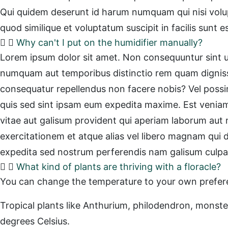
Qui quidem deserunt id harum numquam qui nisi volupt
quod similique et voluptatum suscipit in facilis sunt
Why can't I put on the humidifier manually?
Lorem ipsum dolor sit amet. Non consequuntur sint ut
numquam aut temporibus distinctio rem quam dignis
consequatur repellendus non facere nobis? Vel possi
quis sed sint ipsam eum expedita maxime. Est venia
vitae aut galisum provident qui aperiam laborum aut
exercitationem et atque alias vel libero magnam qui d
expedita sed nostrum perferendis nam galisum culpa in
What kind of plants are thriving with a floracle?
You can change the temperature to your own prefer
Tropical plants like Anthurium, philodendron, mons
degrees Celsius.