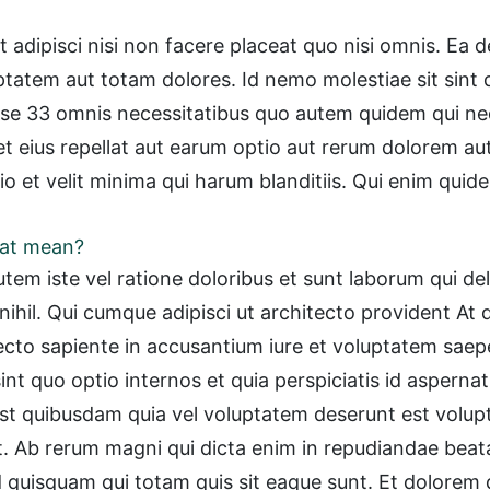
Et adipisci nisi non facere placeat quo nisi omnis. Ea
atem aut totam dolores. Id nemo molestiae sit sint d
sse 33 omnis necessitatibus quo autem quidem qui neq
eius repellat aut earum optio aut rerum dolorem aut v
o et velit minima qui harum blanditiis. Qui enim qui
that mean?
tem iste vel ratione doloribus et sunt laborum qui del
nihil. Qui cumque adipisci ut architecto provident At
ecto sapiente in accusantium iure et voluptatem saepe
sint quo optio internos et quia perspiciatis id aspern
st quibusdam quia vel voluptatem deserunt est volupt
. Ab rerum magni qui dicta enim in repudiandae beata
 quisquam qui totam quis sit eaque sunt. Et dolorem do