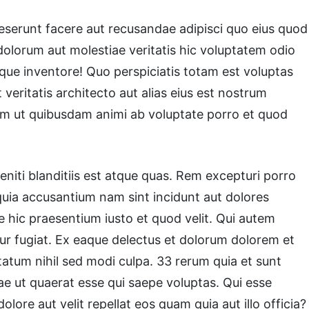
 deserunt facere aut recusandae adipisci quo eius quod
olorum aut molestiae veritatis hic voluptatem odio
ue inventore! Quo perspiciatis totam est voluptas
eritatis architecto aut alias eius est nostrum
dem ut quibusdam animi ab voluptate porro et quod
eniti blanditiis est atque quas. Rem excepturi porro
 quia accusantium nam sint incidunt aut dolores
 hic praesentium iusto et quod velit. Qui autem
atur fugiat. Ex eaque delectus et dolorum dolorem et
atum nihil sed modi culpa. 33 rerum quia et sunt
e ut quaerat esse qui saepe voluptas. Qui esse
lore aut velit repellat eos quam quia aut illo officia?