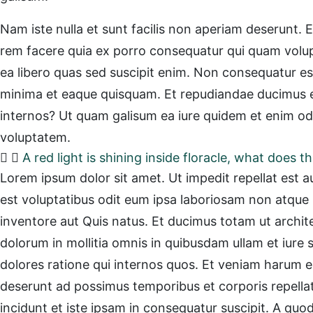
Nam iste nulla et sunt facilis non aperiam deserunt. 
rem facere quia ex porro consequatur qui quam volupt
ea libero quas sed suscipit enim. Non consequatur e
minima et eaque quisquam. Et repudiandae ducimus et 
internos? Ut quam galisum ea iure quidem et enim odi
voluptatem.
A red light is shining inside floracle, what does 
Lorem ipsum dolor sit amet. Ut impedit repellat est au
est voluptatibus odit eum ipsa laboriosam non atque 
inventore aut Quis natus. Et ducimus totam ut archit
dolorum in mollitia omnis in quibusdam ullam et iure 
dolores ratione qui internos quos. Et veniam harum e
deserunt ad possimus temporibus et corporis repellat
incidunt et iste ipsam in consequatur suscipit. A quod