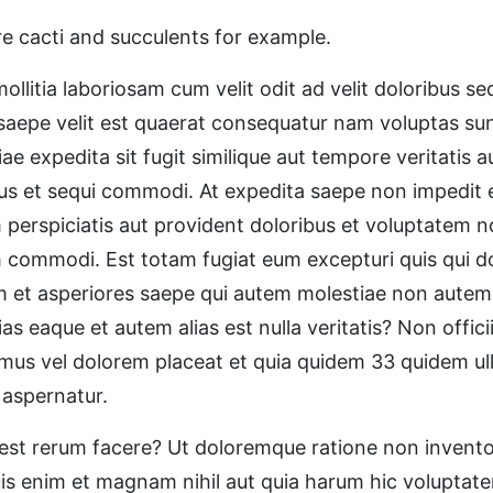
re cacti and succulents for example.
llitia laboriosam cum velit odit ad velit doloribus se
 Et saepe velit est quaerat consequatur nam voluptas 
e expedita sit fugit similique aut tempore veritatis a
bus et sequi commodi. At expedita saepe non impedit ex
perspiciatis aut provident doloribus et voluptatem no
rum commodi. Est totam fugiat eum excepturi quis qui
em et asperiores saepe qui autem molestiae non autem
 eaque et autem alias est nulla veritatis? Non offici
amus vel dolorem placeat et quia quidem 33 quidem ul
 aspernatur.
st rerum facere? Ut doloremque ratione non inventore s
is enim et magnam nihil aut quia harum hic voluptat