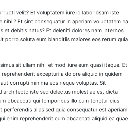
rrupti velit? Et voluptatem iure id laboriosam iste
re nihil? Et sint consequatur in aperiam voluptatem ea
et debitis natus? Et deleniti dolores nam internos
 Ut porro soluta eum blanditiis maiores eos rerum quia
imus sit ullam nihil et modi iure eum quasi itaque. Et
t reprehenderit excepturi a dolore aliquid in quidem
s aut corrupti minima eos neque voluptas. Sit
d architecto iste sed delectus molestiae est dicta
m obcaecati qui temporibus illo cum tenetur eius
perferendis alias sed quia consequatur est aperiam
 qui enim reprehenderit cum obcaecati aliquid ea quae