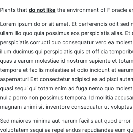
Plants that
do not like
the environment of Floracle a
Lorem ipsum dolor sit amet. Et perferendis odit sed mo
ullam illo quo quia possimus eos perspiciatis alias.
perspiciatis corrupti quo consequatur vero ea molestia
illum ducimus qui perspiciatis quis et officia tempori
quas a earum molestiae id nostrum sapiente et totam 
tempore et facilis molestiae et odio incidunt et ea
aspernatur! Est consectetur adipisci ea adipisci aut
quasi sequi qui totam enim ad fuga nemo quo molestias
nulla porro non possimus tempora. Id mollitia accus
magnam animi sit inventore consequatur ut voluptas
Sed maiores minima aut harum facilis aut quod error e
voluptatem sequi ea repellendus repudiandae eum qu