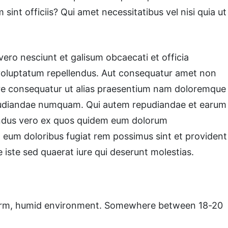
nt officiis? Qui amet necessitatibus vel nisi quia ut
ero nesciunt et galisum obcaecati et officia
voluptatum repellendus. Aut consequatur amet non
pore consequatur ut alias praesentium nam doloremque
repudiandae numquam. Qui autem repudiandae et earum
lendus vero ex quos quidem eum dolorum
m eum doloribus fugiat rem possimus sint et provident
 iste sed quaerat iure qui deserunt molestias.
a warm, humid environment. Somewhere between 18-20