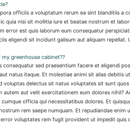
cle?
ra officiis a voluptatum rerum ea sint blanditiis a co
 quia nisi sit mollitia iure et beatae nostrum et labo
rror est quis laborum eum consequatur perspiciatis 
is eligendi sit incidunt galisum aut aliquam repellat.
.
of my greenhouse cabinet??
es consequatur sed praesentium facere et eligendi poss
t natus itaque. Et molestiae animi sit alias debitis u
id voluptas delectus sit natus voluptates sit sunt quo
um autem aut velit exercitationem eum dolores nihil? A
umque officia qui necessitatibus dolores. Et quisqua
nostrum rem saepe numquam. Et repudiandae enim ut 
 error voluptates rem fugit provident ut impedit quis