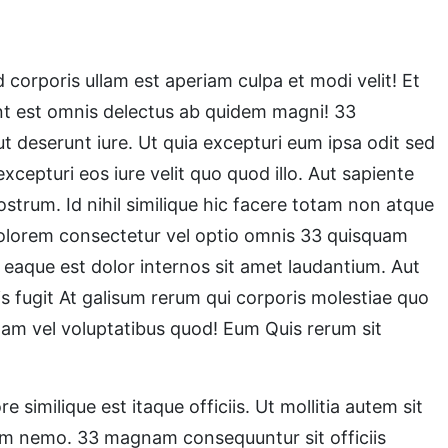
d corporis ullam est aperiam culpa et modi velit! Et
sunt est omnis delectus ab quidem magni! 33
ut deserunt iure. Ut quia excepturi eum ipsa odit sed
cepturi eos iure velit quo quod illo. Aut sapiente
strum. Id nihil similique hic facere totam non atque
 dolorem consectetur vel optio omnis 33 quisquam
 eaque est dolor internos sit amet laudantium. Aut
is fugit At galisum rerum qui corporis molestiae quo
lam vel voluptatibus quod! Eum Quis rerum sit
imilique est itaque officiis. Ut mollitia autem sit
em nemo. 33 magnam consequuntur sit officiis